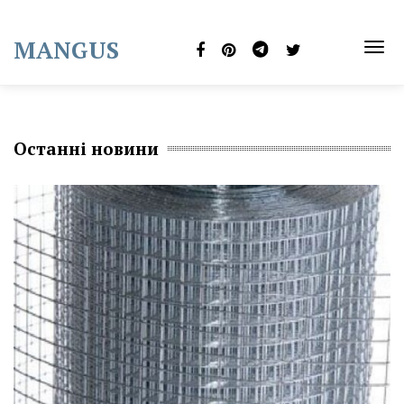
Skip
to
MANGUS
content
TOG
NAVI
Останні новини