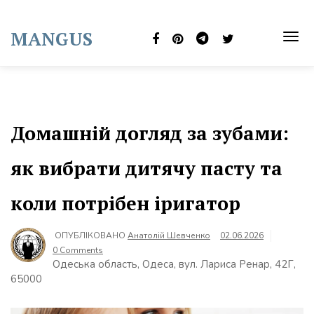
Skip
to
MANGUS
content
TOG
NAVI
Домашній догляд за зубами:
як вибрати дитячу пасту та
коли потрібен іригатор
ОПУБЛІКОВАНО
Анатолій Шевченко
02.06.2026
0 Comments
Одеська область, Одеса, вул. Лариса Ренар, 42Г,
65000