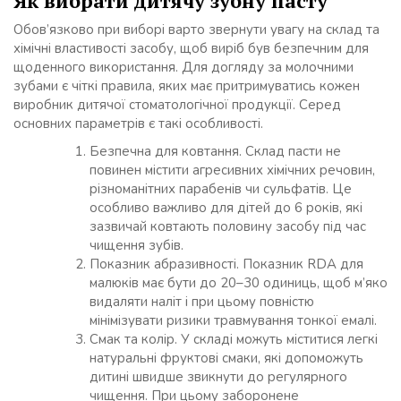
Як вибрати дитячу зубну пасту
Обов’язково при виборі варто звернути увагу на склад та
хімічні властивості засобу, щоб виріб був безпечним для
щоденного використання. Для догляду за молочними
зубами є чіткі правила, яких має притримуватись кожен
виробник дитячої стоматологічної продукції. Серед
основних параметрів є такі особливості.
Безпечна для ковтання. Склад пасти не
повинен містити агресивних хімічних речовин,
різноманітних парабенів чи сульфатів. Це
особливо важливо для дітей до 6 років, які
зазвичай ковтають половину засобу під час
чищення зубів.
Показник абразивності. Показник RDA для
малюків має бути до 20–30 одиниць, щоб м’яко
видаляти наліт і при цьому повністю
мінімізувати ризики травмування тонкої емалі.
Смак та колір. У складі можуть міститися легкі
натуральні фруктові смаки, які допоможуть
дитині швидше звикнути до регулярного
чищення. При цьому заборонене