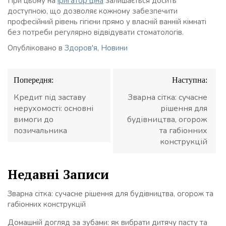
При цьому на
іригатор ціна
залишається досить
доступною, що дозволяє кожному забезпечити
професійний рівень гігієни прямо у власній ванній кімнаті
без потреби регулярно відвідувати стоматологів.
Опубліковано в
Здоров'я
,
Новини
Навігація
Попередня:
Наступна:
записів
Кредит під заставу
Зварна сітка: сучасне
нерухомості: основні
рішення для
вимоги до
будівництва, огорож
позичальника
та габіонних
конструкцій
Недавні Записи
Зварна сітка: сучасне рішення для будівництва, огорож та
габіонних конструкцій
Домашній догляд за зубами: як вибрати дитячу пасту та