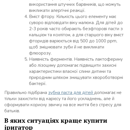
використання штучних барвників, що можуть
викликати алергічні реакції.
Вміст фтору. Кількість цього елементу має
суворо відповідати віку малюка. Для дітей до
2-3 років часто обирають безфторові пасти з
кальцієм та ксилітом, а для старшого віку вміст
фторидів варіюється від 500 до 1000 ppm,
щоб зміцнювати зуби й не викликати
флюорозу.
Наявність ферментів. Наявність лактоферину
або лізоциму допомагає підвищити захисні
характеристики власної слини дитини та
природним шляхом знищувати хвороботворні
бактерії.
Правильно підібрана
зубна паста для дітей
допомагає не
тільки захистити від карієсу та його ускладнень, але й
сформувати корисну звичку на все життя без стресу для
батьків.
В яких ситуаціях краще купити
іригатор