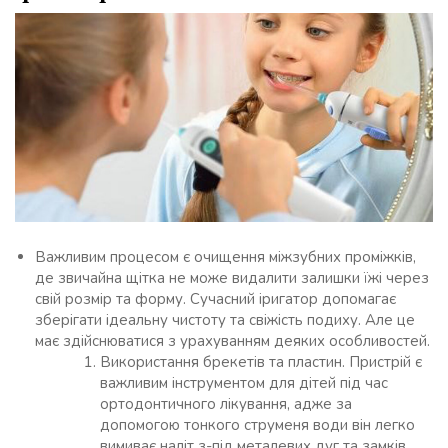
Важливим процесом є очищення міжзубних проміжків,
де звичайна щітка не може видалити залишки їжі через
свій розмір та форму. Сучасний іригатор допомагає
зберігати ідеальну чистоту та свіжість подиху. Але це
має здійснюватися з урахуванням деяких особливостей.
Використання брекетів та пластин. Пристрій є
важливим інструментом для дітей під час
ортодонтичного лікування, адже за
допомогою тонкого струменя води він легко
вимиває наліт з-під металевих дуг та замків.